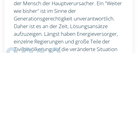
der Mensch der Hauptverursacher. Ein "Weiter
wie bisher" ist im Sinne der
Generationsgerechtigkeit unverantwortlich.
Daher ist es an der Zeit, Lösungsansätze
aufzuzeigen. Längst haben Energieversorger,
2018
einzelne Regierungen und große Teile der
Zivilbevölkerung auf die veränderte Situation
reagiert und Maßnahmen ergriffen. Die Karten
werden neu gemischt.
"Turn the page" schlägt ein neues Kapitel auf. Die
"Dagmar Aaen" von Arved Fuchs ist als Botschafterin