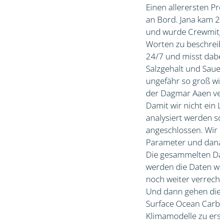
Einen allerersten P
an Bord. Jana kam 2
und wurde Crewmitgl
Worten zu beschrei
24/7 und misst dabe
Salzgehalt und Saue
ungefähr so groß wi
der Dagmar Aaen ve
Damit wir nicht ei
analysiert werden s
angeschlossen. Wir
Parameter und dana
Die gesammelten Dat
werden die Daten we
noch weiter verrec
Und dann gehen die
Surface Ocean Carb
Klimamodelle zu ers