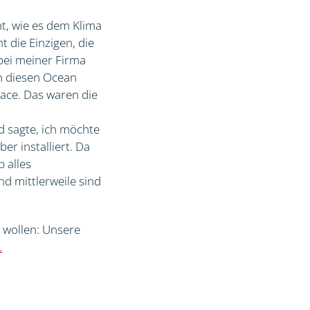
ht, wie es dem Klima
t die Einzigen, die
 bei meiner Firma
n diesen Ocean
Race. Das waren die
d sagte, ich möchte
er installiert. Da
 alles
nd mittlerweile sind
n wollen: Unsere
.