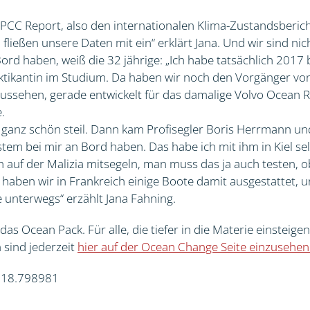
n IPCC Report, also den internationalen Klima-Zustandsberic
fließen unsere Daten mit ein“ erklärt Jana. Und wir sind nich
ord haben, weiß die 32 jährige: „Ich habe tatsächlich 2017
aktikantin im Studium. Da haben wir noch den Vorgänger vo
t aussehen, gerade entwickelt für das damalige Volvo Ocean 
.
ganz schön steil. Dann kam Profisegler Boris Herrmann un
em bei mir an Bord haben. Das habe ich mit ihm in Kiel selb
h auf der Malizia mitsegeln, man muss das ja auch testen, ob
 haben wir in Frankreich einige Boote damit ausgestattet, u
 unterwegs“ erzählt Jana Fahning.
 das Ocean Pack. Für alle, die tiefer in die Materie einsteige
sind jederzeit
hier auf der Ocean Change Seite einzusehen
, 18.798981