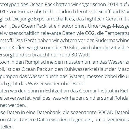
rototypen des Ocean Pack hatten wir sogar schon 2014 auf 
017 zur Firma subCtech – dadurch lernte sie Schiff und M
ied. Die junge Expertin schafft es, das hightech-Gerät mit 
ben: „Das Ocean Pack ist ein autonomes Unterwegs-Messger
i wissenschaftlich relevante Daten wie CO2, die Temperatu
rstoff. Das Gerät haben wir achtern vor der Rudermaschine 
e ein Koffer, wiegt so um die 20 Kilo , wird über die 24 Vol
rsorgt und verbraucht nur rund 30 Watt.
n Loch in den Rumpf schneiden mussten um an das Wasser 
oll, ist das Ocean Pack an den Kühlwasserkreislauf der Mas
 pumpen das Wasser durch das System, messen dabei die u
ch geht das Wasser wieder über Bord.
en werden dann in Echtzeit an das Geomar Institut in Kiel 
iterverwertet, weil das, was wir haben, sind erstmal Rohd
hnet werden.
se Daten in eine Datenbank, die sogenannte SOCAD Datenb
on Atlas. Unsere Daten werden da genutzt, um allgemeine 
tellen.