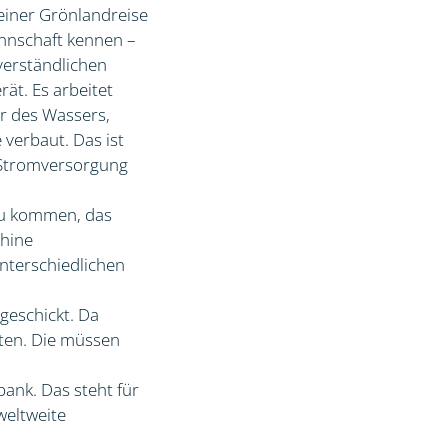
einer Grönlandreise
annschaft kennen –
verständlichen
ät. Es arbeitet
r des Wassers,
verbaut. Das ist
t Stromversorgung
zu kommen, das
chine
nterschiedlichen
geschickt. Da
aten. Die müssen
ank. Das steht für
weltweite