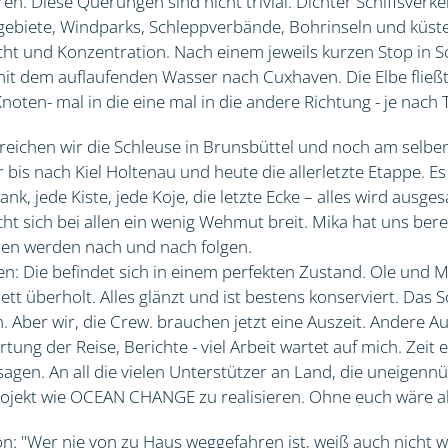
n. Diese Querungen sind nicht trivial. Dichter Schiffsverke
ebiete, Windparks, Schleppverbände, Bohrinseln und küst
cht und Konzentration. Nach einem jeweils kurzen Stop in 
mit dem auflaufenden Wasser nach Cuxhaven. Die Elbe fließt
noten- mal in die eine mal in die andere Richtung - je nach 
reichen wir die Schleuse in Brunsbüttel und noch am selbe
bis nach Kiel Holtenau und heute die allerletzte Etappe. Es 
nk, jede Kiste, jede Koje, die letzte Ecke – alles wird ausge
ht sich bei allen ein wenig Wehmut breit. Mika hat uns ber
ren werden nach und nach folgen.
: Die befindet sich in einem perfekten Zustand. Ole und 
t überholt. Alles glänzt und ist bestens konserviert. Das S
. Aber wir, die Crew. brauchen jetzt eine Auszeit. Andere A
tung der Reise, Berichte - viel Arbeit wartet auf mich. Zeit 
en. An all die vielen Unterstützer an Land, die uneigennüt
rojekt wie OCEAN CHANGE zu realisieren. Ohne euch wäre al
ön: "Wer nie von zu Haus weggefahren ist, weiß auch nicht 