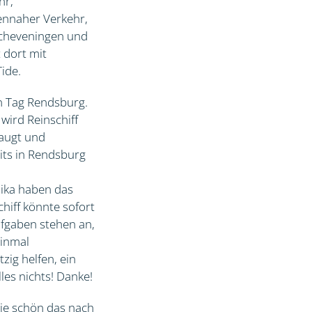
hr,
ennaher Verkehr,
Scheveningen und
 dort mit
Tide.
n Tag Rendsburg.
wird Reinschiff
saugt und
eits in Rendsburg
Mika haben das
chiff könnte sofort
ufgaben stehen an,
einmal
zig helfen, ein
les nichts! Danke!
wie schön das nach