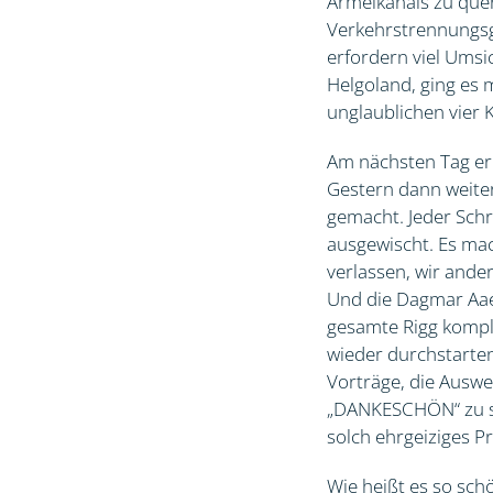
Ärmelkanals zu quere
Verkehrstrennungsg
erfordern viel Umsi
Helgoland, ging es 
unglaublichen vier K
Am nächsten Tag er
Gestern dann weiter 
gemacht. Jeder Schra
ausgewischt. Es mac
verlassen, wir ande
Und die Dagmar Aaen
gesamte Rigg komplet
wieder durchstarten
Vorträge, die Auswer
„DANKESCHÖN“ zu sag
solch ehrgeiziges P
Wie heißt es so sch