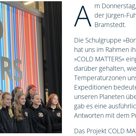
A
m Donnerstag, 
der Jürgen-Fuh
Bramstedt.
Die Schulgruppe »Bon
hat uns im Rahmen ih
»COLD MATTERS« einge
darüber gehalten, wie
Temperaturzonen unse
Expeditionen bedeute
unseren Planeten übe
gab es eine ausführl
Antworten mit dem P
Das Projekt COLD MAT