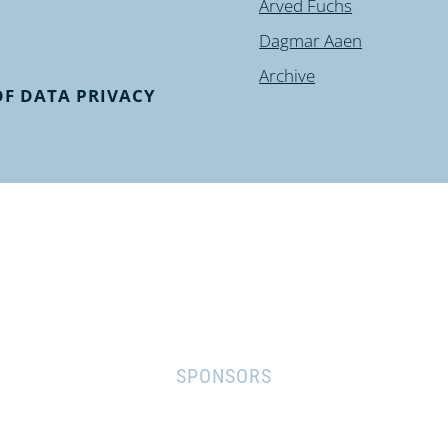
Arved Fuchs
Dagmar Aaen
Archive
F DATA PRIVACY
SPONSORS